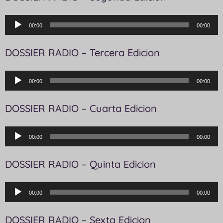
Reproductor
00:00
00:00
de
audio
DOSSIER RADIO – Tercera Edicion
Reproductor
00:00
00:00
de
audio
DOSSIER RADIO – Cuarta Edicion
Reproductor
00:00
00:00
de
audio
DOSSIER RADIO – Quinta Edicion
Reproductor
00:00
00:00
de
audio
DOSSIER RADIO – Sexta Edicion