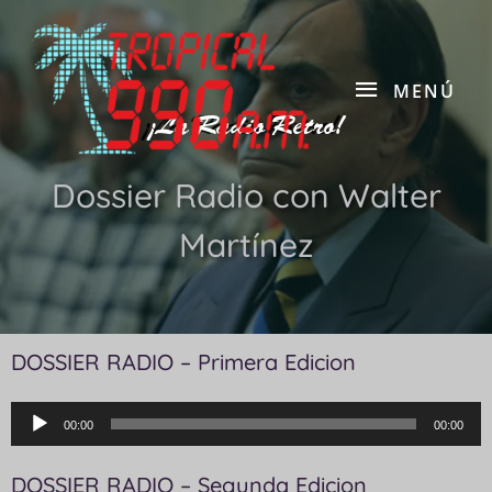
MENÚ
¡La Radio Retro!
Dossier Radio con Walter
Martínez
DOSSIER RADIO – Primera Edicion
Reproductor
00:00
00:00
de
audio
DOSSIER RADIO – Segunda Edicion